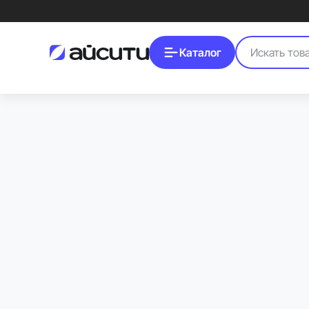
Каталог
Пылесос с мозгами от дрона: DJI Romo P
Рассказываем, как DJI перенесли технологии своих дронов в робот-пыл