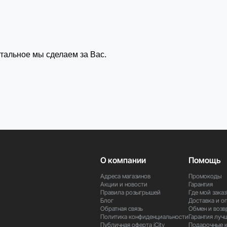
стальное мы сделаем за Вас.
О компании
Помощь
Адреса магазинов
Промокоды
Акции и новости
Гарантия
Правила розыгрышей
Где мой заказ
Блог
Доставка и о
Обратная связь
Обмен и возв
Политика конфиденциальности
Гарантия луч
Публичная оферта iCity
Подарочные 