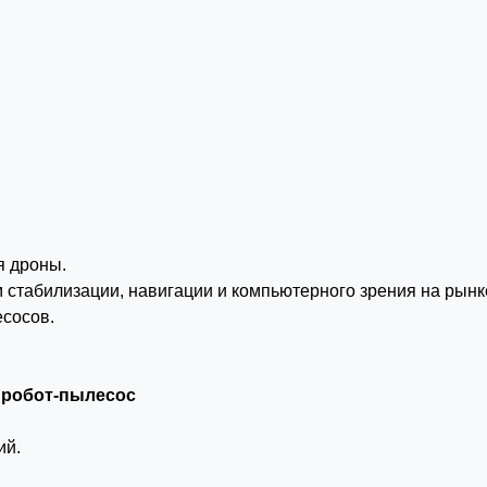
я дроны.
м стабилизации, навигации и компьютерного зрения на рынк
есосов.
 робот-пылесос
ий.