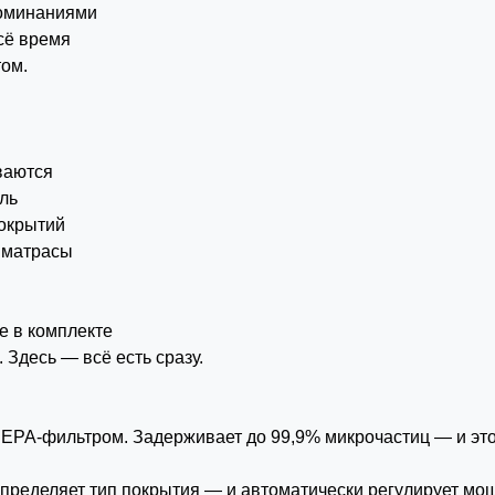
поминаниями
сё время
том.
ваются
ль
покрытий
 матрасы
 в комплекте
 Здесь — всё есть сразу.
EPA-фильтром. Задерживает до 99,9% микрочастиц — и это
пределяет тип покрытия — и автоматически регулирует мо