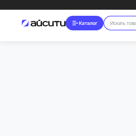
Каталог
Почему Dreame R20 лучший пылесос для дома
Мощный, бесшумный и интеллектуальный пылесос для ежедневной уборк
характеристики и преимущества.