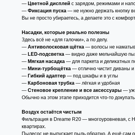
—
Цветной дисплей
с зарядом, режимами и на
—
Фиксация пуска
— не нужно держать кнопку в
Вы не просто убираетесь, а делаете это с комфор
Насадки, которые реально полезны
Здесь всё не «для галочки», а по делу.
—
Антиволосковая щётка
— волосы не наматы
—
LED-подсветка
— видно даже мельчайшую пы
—
Мягкая насадка
— для паркета и деликатных 
—
Мини-турбощётка
— отлично чистит диваны и
—
Гибкий адаптер
— под шкафы и в углы
—
Карбоновая трубка
— лёгкая и удобная
—
Стеновое крепление и все аксессуары
— уже
Обычно на этом этапе приходится что-то докупать.
Воздух остаётся чистым
Фильтрация в Dreame R20 — многоуровневая, с H
квартирах.
Пылесос не выпускает пыль обратно. А ещё сам о