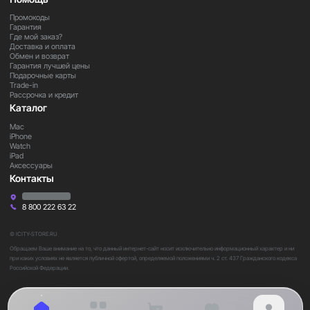
Промокоды
Гарантия
Где мой заказ?
Доставка и оплата
Обмен и возврат
Гарантия лучшей цены
Подарочные карты
Trade-in
Рассрочка и кредит
Каталог
Mac
iPhone
Watch
iPad
Аксессуары
Контакты
8 800 222 63 22
© ICITY-STORE.RU
Обращаем Ваше внимание на то, что данный интернет-сайт носит исключительно информационный характер и ни
при каких условиях не является публичной офертой, определяемой положениями ч. 2 ст. 437 Гражданского кодекса
Российской Федерации.