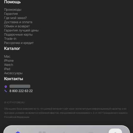
Помощь
Промокоды
Гарантия
Где мой заказ?
Доставка и оплата
Обмен и возврат
Гарантия лучшей цены
Подарочные карты
Trade-in
Рассрочка и кредит
Каталог
Mac
iPhone
Watch
iPad
Аксессуары
Контакты
8 800 222 63 22
© ICITY-STORE.RU
Обращаем Ваше внимание на то, что данный интернет-сайт носит исключительно информационный характер и ни
при каких условиях не является публичной офертой, определяемой положениями ч. 2 ст. 437 Гражданского кодекса
Российской Федерации.