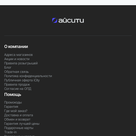
О компании
Адреса магазинов
Акции и новости
Правила розыгрышей
Блог
Обратная связь
Политика конфиденциальности
Публичная оферта iCity
Правила продаж
Согласие на ОПД
Помощь
Промокоды
Гарантия
Где мой заказ?
Доставка и оплата
Обмен и возврат
Гарантия лучшей цены
Подарочные карты
Trade-in