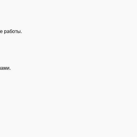
е работы.
чами.