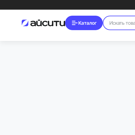
Каталог
Как ускорить AirDrop с помощью кабеля
AirDrop можно использовать не только через Wi-Fi, но и по кабелю. Т