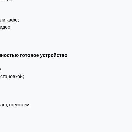
ли кафе;
идео;
лностью готовое устройство
:
м.
установкой;
ram
, поможем.