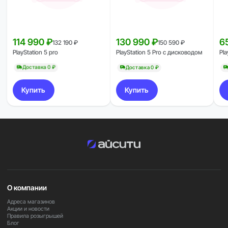
114 990 ₽
130 990 ₽
6
132 190 ₽
150 590 ₽
PlayStation 5 pro
PlayStation 5 Pro с дисководом
Pla
Доставка 0 ₽
Доставка 0 ₽
Купить
Купить
О компании
Адреса магазинов
Акции и новости
Правила розыгрышей
Блог