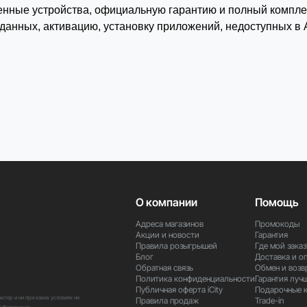
енные устройства, официальную гарантию и полный комплект
 данных, активацию, установку приложений, недоступных в 
О компании
Помощь
Адреса магазинов
Промокоды
Акции и новости
Гарантия
Правила розыгрышей
Где мой заказ
Блог
Доставка и о
Обратная связь
Обмен и возв
Политика конфиденциальности
Гарантия луч
Публичная оферта iCity
Подарочные 
тер и ни при каких условиях не
Правила продаж
Trade-in