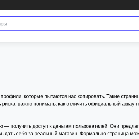
а смотреть для проверки, что делать при обнаружении фейка и как получить под
 профили, которые пытаются нас копировать. Такие страни
 риска, важно понимать, как отличить официальный аккаунт
 — получить доступ к деньгам пользователей. Они предлаг
выдать себя за реальный магазин. Формально страница може