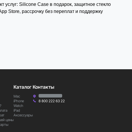
 услуг: Silicone Case в подарок, защитное стекло
App Store, рассрочку без переплат и поддержку
Каталог
Контакты
Mac
iPhone
8 800 222 63 22
?
Watch
плата
iPad
рат
Аксессуары
шей цены
карты