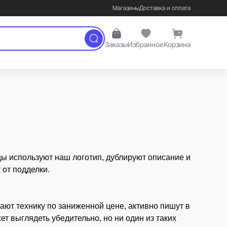
Магазины
Доставка и оплата
Заказы
Избранное
Корзина
держку.
цы используют наш логотип, дублируют описание и
 от подделки.
ают технику по заниженной цене, активно пишут в
т выглядеть убедительно, но ни один из таких