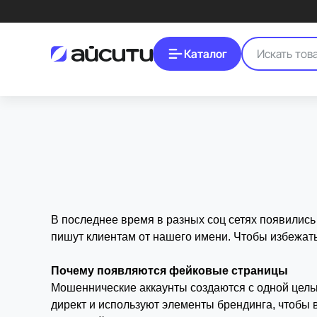
Каталог
Фейковые страницы iCity: что важно знать
Как различать официальные аккаунты iCity и мошеннические копии, куд
В последнее время в разных соц сетях появились
пишут клиентам от нашего имени. Чтобы избежать
Почему появляются фейковые страницы
Мошеннические аккаунты создаются с одной целью
директ и используют элементы брендинга, чтобы 